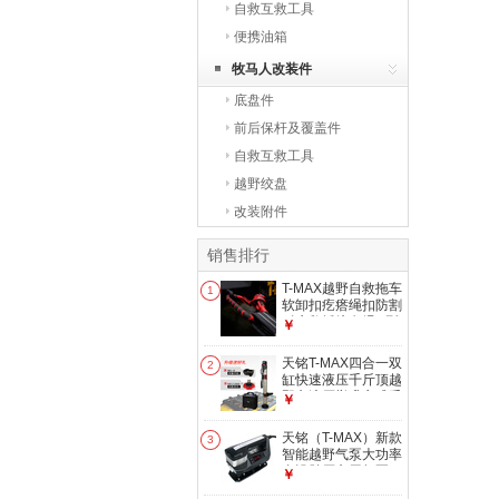
自救互救工具
便携油箱
牧马人改装件
底盘件
前后保杆及覆盖件
自救互救工具
越野绞盘
改装附件
销售排行
T-MAX越野自救拖车
1
软卸扣疙瘩绳扣防割
耐磨救援绞盘绳U型
￥
绳扣 18吨一对
天铭T-MAX四合一双
2
缸快速液压千斤顶越
野车液压举升立式千
￥
斤顶自 千斤顶
天铭（T-MAX）新款
3
智能越野气泵大功率
自设胎压车用气泵
￥