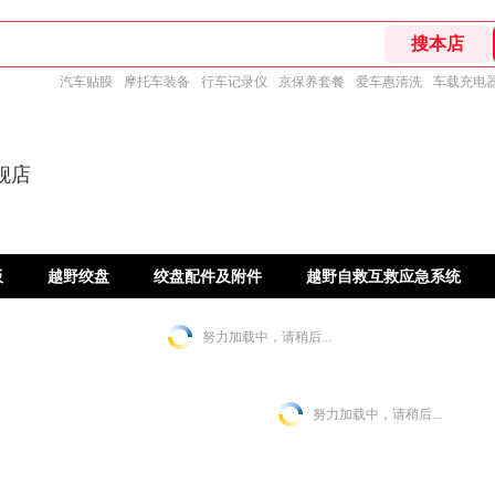
汽车贴膜
摩托车装备
行车记录仪
京保养套餐
爱车惠清洗
车载充电
旗舰店
板
越野绞盘
绞盘配件及附件
越野自救互救应急系统
努力加载中，请稍后...
努力加载中，请稍后...