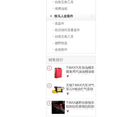
自救互救工具
便携油箱
牧马人改装件
底盘件
前后保杆及覆盖件
自救互救工具
越野绞盘
改装附件
销售排行
T-MAX汽车加油桶车
1
载备用汽油油桶油箱
10升/20升 内置加油
￥
管汽油桶 20L油箱
(不含油箱架)
天铭T-MAX汽车冲气
2
泵12v电动打气泵快
速充气泵便携式车载
￥
充气泵汽车轮胎充气
泵加气泵 72L
T-MAX越野自救拖车
3
软卸扣疙瘩绳扣防割
耐磨救援绞盘绳U型
￥
绳扣 18吨一对