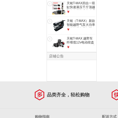
天铭T-MAX四合一双
4
缸快速液压千斤顶越
野车液压举升立式千
￥
斤顶自 千斤顶
天铭（T-MAX）新款
5
智能越野气泵大功率
自设胎压车用气泵
￥
天铭T-MAX 越野车
6
纤维缆12v电动绞盘
X-power ew 9500磅
￥
店铺公告
品类齐全，轻松购物
购物指南
配送方式