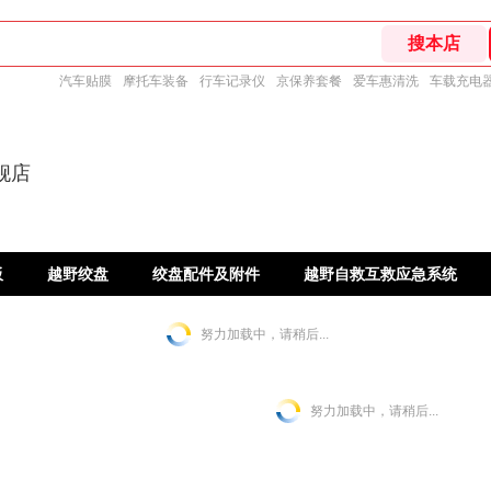
汽车贴膜
摩托车装备
行车记录仪
京保养套餐
爱车惠清洗
车载充电
旗舰店
板
越野绞盘
绞盘配件及附件
越野自救互救应急系统
努力加载中，请稍后...
努力加载中，请稍后...